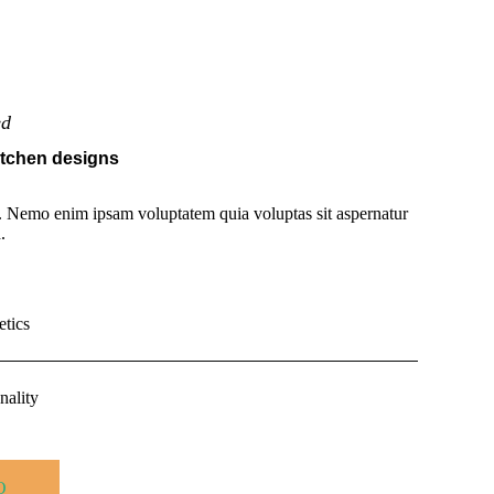
ed
itchen designs
. Nemo enim ipsam voluptatem quia voluptas sit aspernatur
.
etics
nality
O