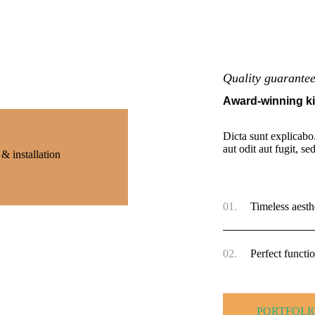
Quality guarante
Award-winning k
Dicta sunt explicabo
aut odit aut fugit, sed
 & installation
01.
Timeless aesth
02.
Perfect functio
PORTFOLI